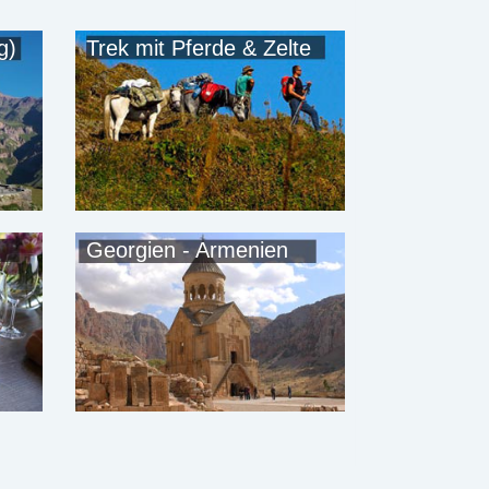
g)
Trek mit Pferde & Zelte
Georgien - Armenien