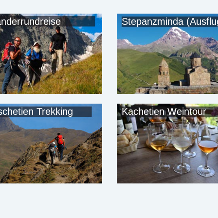
nderrundreise
Stepanzminda (Ausflu
schetien Trekking
Kachetien Weintour