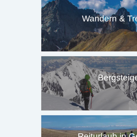
Wandern & Tr
Bergsteig
Reiturlaub in G