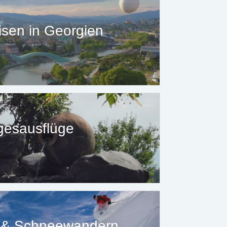
sen in Georgien
gesausflüge
n & Schneewandern