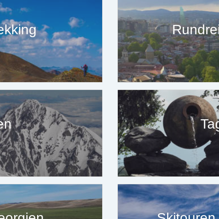
ekking
Rundrei
en
Ta
eorgien
Skitoure